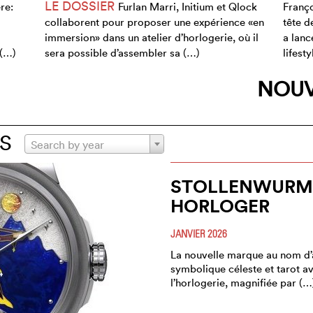
LE DOSSIER
re:
Furlan Marri, Initium et Qlock
Franço
collaborent pour proposer une expérience «en
tête 
immersion» dans un atelier d’horlogerie, où il
a lan
 (…)
sera possible d’assembler sa (…)
lifest
NOUV
S
Search by year
STOLLENWURM,
HORLOGER
JANVIER 2026
La nouvelle marque au nom d’
symbolique céleste et tarot a
l’horlogerie, magnifiée par (…