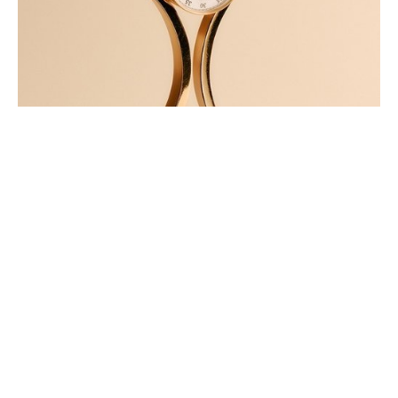
PRIX CARTIER DES TALENTS
HORLOGERS DE DEMAIN: LES
LAURÉATS DE LA 28ÈME ÉDITION
JUIN 2026
Le 24 juin 2026, la cérémonie du Prix Cartier des Talents Horlogers de
Demain a célébré l’excellence et la créativité de onze jeunes apprentis
et (…)