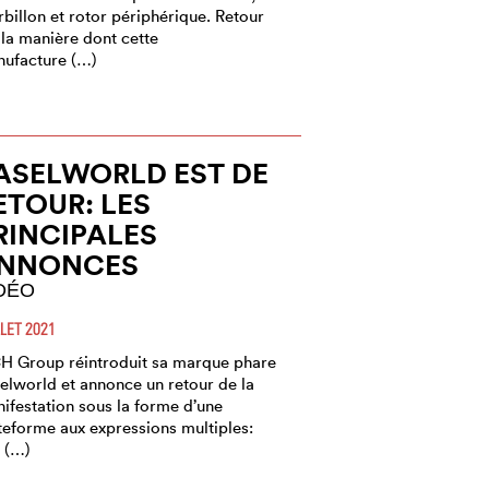
rbillon et rotor périphérique. Retour
 la manière dont cette
ufacture (…)
ASELWORLD EST DE
ETOUR: LES
RINCIPALES
NNONCES
DÉO
LLET 2021
 Group réintroduit sa marque phare
elworld et annonce un retour de la
ifestation sous la forme d’une
teforme aux expressions multiples:
 (…)