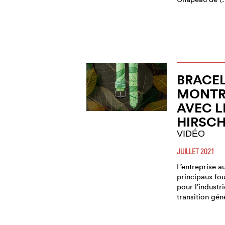
BRACEL
MONTRE
AVEC L
HIRSC
VIDÉO
JUILLET 2021
L’entreprise a
principaux fou
pour l’industr
transition gén