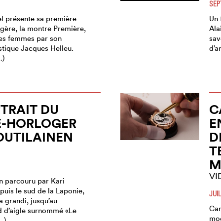
SEP
el présente sa première
Un 
ogère, la montre Première,
Ala
es femmes par son
sav
stique Jacques Helleu.
d’ar
…)
TRAIT DU
C
E-HORLOGER
E
OUTILAINEN
D
T
M
VI
 parcouru par Kari
puis le sud de la Laponie,
JUI
 a grandi, jusqu’au
Car
id d’aigle surnommé «Le
mod
…)