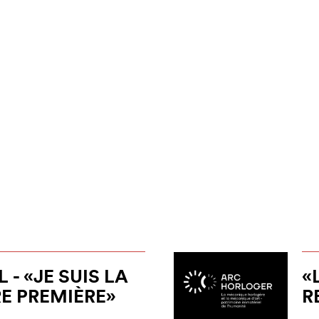
 - «JE SUIS LA
«
E PREMIÈRE»
R