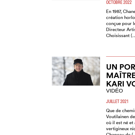
OCTOBRE 2022
En 1987, Chan
création horl
conçue pour l
Directeur Arti
Choisissant (
UN POR
MAÎTR
KARI V
VIDÉO
JUILLET 2021
Que de chemin
Voutilainen de
où il est né et
vertigineux n
Chapeau de (