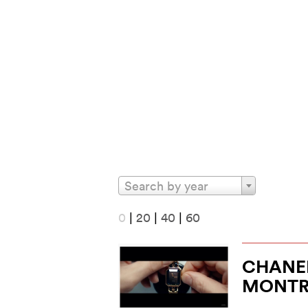
Search by year
0
|
20
|
40
|
60
CHANEL
MONTR