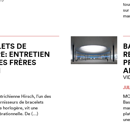
tou
sur
man
ETS DE
B
: ENTRETIEN
R
ES FRÈRES
P
H
A
VI
JUI
utrichienne Hirsch, l’un des
MCH
rnisseurs de bracelets
Bas
ie horlogère, vit une
man
érationnelle. De (…)
pla
une