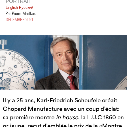
PORTRAIT
English
Pусский
Par Pierre Maillard
DÉCEMBRE 2021
Il y a 25 ans, Karl-Friedrich Scheufele créait
Chopard Manufacture avec un coup d’éclat:
sa première montre
in house
, la L.U.C 1860 en
or jaune, reçut d’emblée le prix de la «Montre