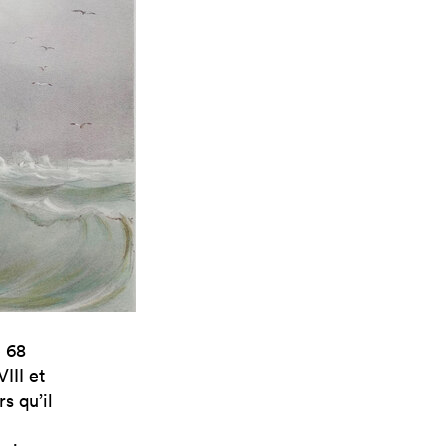
e 68
III et
s qu’il