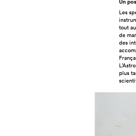
Un pos
Les sp
instru
tout a
de mar
des in
accomp
França
L’Astro
plus t
scient