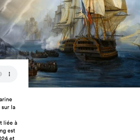
arine
 sur la
t liée à
ing est
024 et