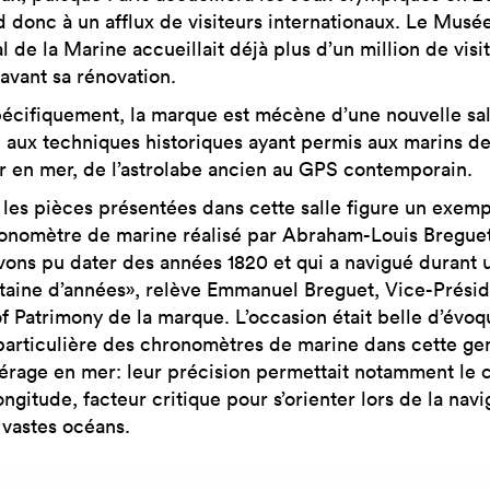
nd donc à un afflux de visiteurs internationaux. Le Musé
l de la Marine accueillait déjà plus d’un million de visi
 avant sa rénovation.
pécifiquement, la marque est mécène d’une nouvelle sal
 aux techniques historiques ayant permis aux marins de
r en mer, de l’astrolabe ancien au GPS contemporain.
 les pièces présentées dans cette salle figure un exemp
onomètre de marine réalisé par Abraham-Louis Breguet
vons pu dater des années 1820 et qui a navigué durant 
taine d’années», relève Emmanuel Breguet, Vice-Présid
f Patrimony de la marque. L’occasion était belle d’évoq
particulière des chronomètres de marine dans cette ge
érage en mer: leur précision permettait notamment le c
ongitude, facteur critique pour s’orienter lors de la navi
 vastes océans.