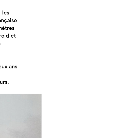
 les
ançaise
mètres
roid et
a
eux ans
urs.