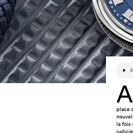
A
place 
nouvel
la fois
judici