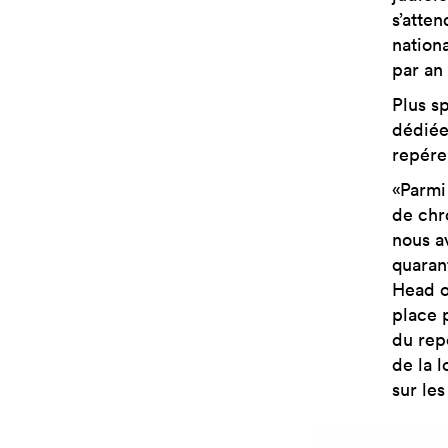
s’atte
nationa
par an
Plus s
dédiée
repére
«Parmi
de chr
nous a
quaran
Head o
place 
du rep
de la l
sur les