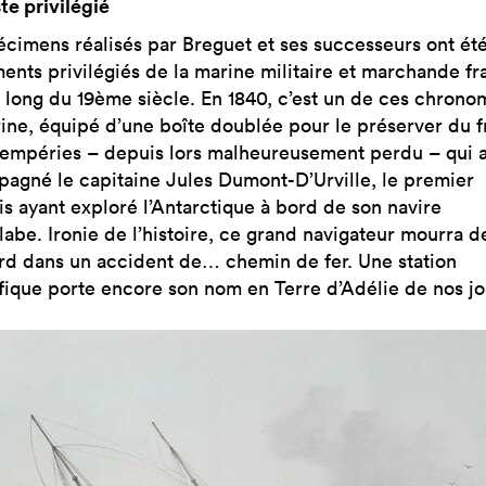
te privilégié
écimens réalisés par Breguet et ses successeurs ont été
ments privilégiés de la marine militaire et marchande fr
u long du 19ème siècle. En 1840, c’est un de ces chrono
ine, équipé d’une boîte doublée pour le préserver du f
tempéries – depuis lors malheureusement perdu – qui 
agné le capitaine Jules Dumont-D’Urville, le premier
is ayant exploré l’Antarctique à bord de son navire
labe. Ironie de l’histoire, ce grand navigateur mourra d
ard dans un accident de… chemin de fer. Une station
ifique porte encore son nom en Terre d’Adélie de nos jo