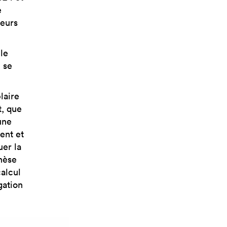
e
teurs
le
 se
laire
, que
une
ent et
uer la
nèse
alcul
gation