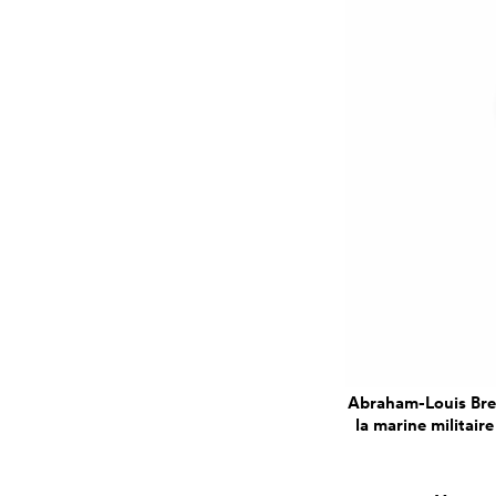
Abraham-Louis Breg
la marine militair