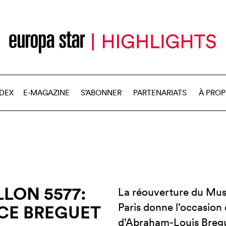
NDEX
E-MAGAZINE
S’ABONNER
PARTENARIATS
À PRO
LON 5577:
La réouverture du Musé
Paris donne l’occasion d
CE BREGUET
d’Abraham-Louis Bregue