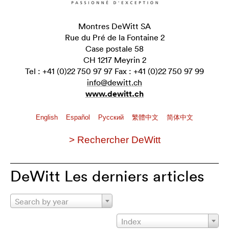
Montres DeWitt SA
Rue du Pré de la Fontaine 2
Case postale 58
CH 1217 Meyrin 2
Tel : +41 (0)22 750 97 97 Fax : +41 (0)22 750 97 99
info@dewitt.ch
www.dewitt.ch
English
Español
Pусский
繁體中文
简体中文
> Rechercher DeWitt
DeWitt Les derniers articles
Search by year
Index