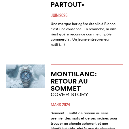
PARTOUT»
JUIN 2025
Une marque horlogère établie à Bienne,
c’est une évidence. En revanche, la ville
n’est guère reconnue comme un pôle
commercial. Un jeune entrepreneur
natif (…)
MONTBLANC:
RETOUR AU
SOMMET
COVER STORY
MARS 2024
Souvent, il suffit de revenir au sens
premier des mots et de ses racines pour
trouver un chemin cohérent et une
identité stable, plutôt que de chercher