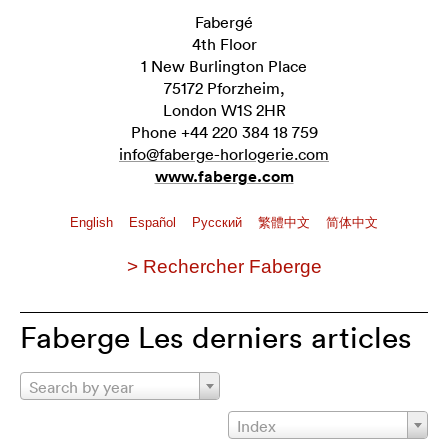
Fabergé
4th Floor
1 New Burlington Place
75172 Pforzheim,
London W1S 2HR
Phone +44 220 384 18 759
info@faberge-horlogerie.com
www.faberge.com
English
Español
Pусский
繁體中文
简体中文
> Rechercher Faberge
Faberge Les derniers articles
Search by year
Index