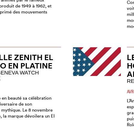
Com
produit de 1949 à 1962, et
voi
us primé des mouvements
mil
mon
mod
LE ZENITH EL
L
O EN PLATINE
H
A
 GENEVA WATCH
X
R
AVR
e en beauté sa célébration
L’A
versaire de son
esp
 mythique. Le 8 novembre
gra
, la marque dévoilera un El
pui
Rol