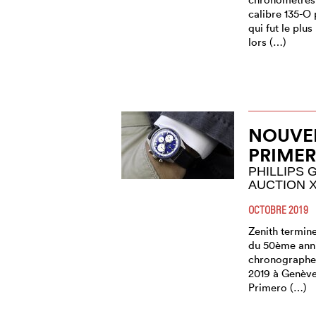
calibre 135-O 
qui fut le pl
lors (…)
NOUVEL
PRIMER
PHILLIPS
AUCTION 
OCTOBRE 2019
Zenith termin
du 50ème anni
chronographe
2019 à Genève
Primero (…)