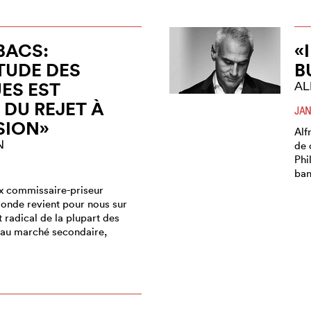
BACS:
«
ITUDE DES
B
ES EST
AL
 DU REJET À
JAN
SION»
Alf
N
de 
Phi
ban
x commissaire-priseur
onde revient pour nous sur
 radical de la plupart des
au marché secondaire,