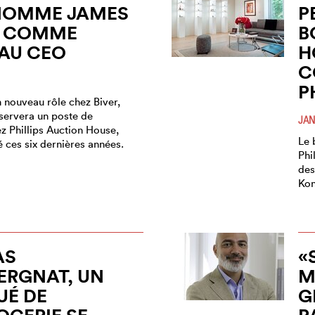
 NOMME JAMES
P
 COMME
B
AU CEO
H
C
P
 nouveau rôle chez Biver,
ervera un poste de
JAN
z Phillips Auction House,
Le 
lé ces six dernières années.
Phi
des
Kon
AS
«
RGNAT, UN
M
UÉ DE
G