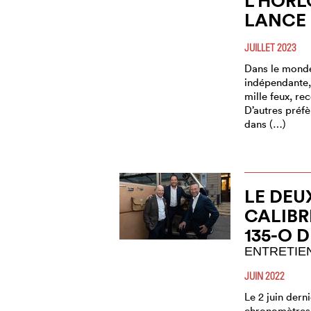
L’HORL
LANCE
JUILLET 2023
Dans le monde
indépendante,
mille feux, re
D’autres préfè
dans (…)
LE DEU
CALIBR
135-O 
ENTRETIE
JUIN 2022
Le 2 juin derni
chronomètres 