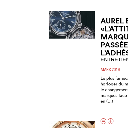
AUREL 
«L’ATT
MARQU
PASSÉE
L’ADHÉ
ENTRETIE
MARS 2019
Le plus fameu
horloger du m
le changement
marques face 
en (…)