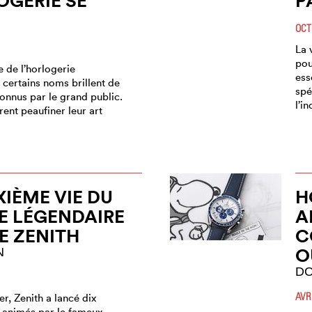
OGERIE SE
P
OCT
La 
pou
 de l’horlogerie
ess
 certains noms brillent de
spé
connus par le grand public.
l’i
rent peaufiner leur art
XIÈME VIE DU
H
E LÉGENDAIRE
A
DE ZENITH
C
O
N
DO
AVR
er, Zenith a lancé dix
animés par le fameux