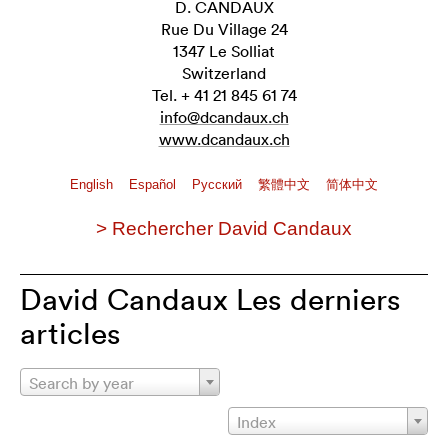
D. CANDAUX
Rue Du Village 24
1347 Le Solliat
Switzerland
Tel. + 41 21 845 61 74
info@dcandaux.ch
www.dcandaux.ch
English
Español
Pусский
繁體中文
简体中文
> Rechercher David Candaux
David Candaux Les derniers
articles
Search by year
Index