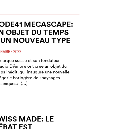
ODE41 MECASCAPE:
N OBJET DU TEMPS
’UN NOUVEAU TYPE
EMBRE 2022
marque suisse et son fondateur
udio D’Amore ont créé un objet du
ps inédit, qui inaugure une nouvelle
égorie horlogère de «paysages
aniques». (…)
WISS MADE: LE
ÉBAT EST