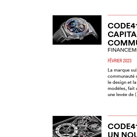
CODE4
CAPITA
COMM
FINANCEME
FÉVRIER 2023
La marque sui
communauté d
le design et l
modèles, fait
une levée de 
CODE41
UN NOU