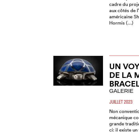
cadre du proj
aux côtés de l’
américaine Sh
Hormis (…)
UN VOY
DE LA 
BRACE
GALERIE
JUILLET 2023
Non conventio
mécanique com
grande traditi
ci: il existe 