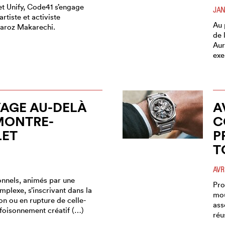
et Unify, Code41 s’engage
JAN
artiste et activiste
Au 
aroz Makarechi.
de 
Aur
exe
AGE AU-DELÀ
A
MONTRE-
C
LET
P
T
AVR
nnels, animés par une
Pro
plexe, s’inscrivant dans la
mou
on ou en rupture de celle-
ass
un foisonnement créatif (…)
réu