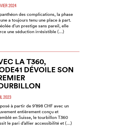
VIER 2024
panthéon des complications, la phase
lune a toujours tenu une place à part.
éolée d’un prestige sans pareil, elle
rce une séduction irrésistible (…)
VEC LA T360,
ODE41 DÉVOILE SON
REMIER
OURBILLON
IL 2023
posé à partir de 9’898 CHF avec un
vement entièrement conçu et
emblé en Suisse, le tourbillon T360
ssit le pari d’allier accessibilité et (…)