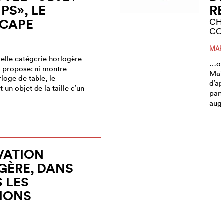
PS», LE
R
CAPE
CH
C
MAR
velle catégorie horlogère
…ou
 propose: ni montre-
Mai
rloge de table, le
d’a
un objet de la taille d’un
pan
aug
VATION
GÈRE, DANS
 LES
IONS