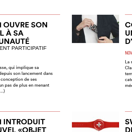
1 OUVRE SON
C
L À SA
U
UNAUTÉ
D
NT PARTICIPATIF
NOV
La 
sse, qui implique sa
Cla
epuis son lancement dans
tem
a conception de ses
cat
 un pas de plus en menant
méc
(…)
 INTRODUIT
S
VEL «OBJET
D