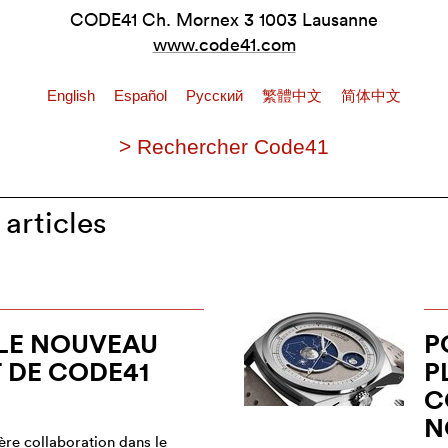
CODE41 Ch. Mornex 3 1003 Lausanne
www.code41.com
English
Español
Pусский
繁體中文
简体中文
> Rechercher Code41
articles
 LE NOUVEAU
P
 DE CODE41
P
C
N
ère collaboration dans le