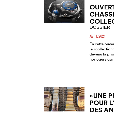
OUVERT
CHASS
COLLE
DOSSIER
AVRIL 2021
En cette ouve
le «collection
devenu la proi
horlogers qui 
«UNE P
POUR L
DES AN