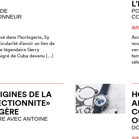
L
 DE
PO
ONNEUR
CO
AVR
sé dans l’horlogerie, Sy
Avo
icularité d’avoir un lien de
nou
le légendaire Gerry
ver
migré de Cuba devenu (…)
fem
sél
IGINES DE LA
H
ECTIONNITE»
A
GÈRE
C
O
E AVEC ANTOINE
DO
AVR