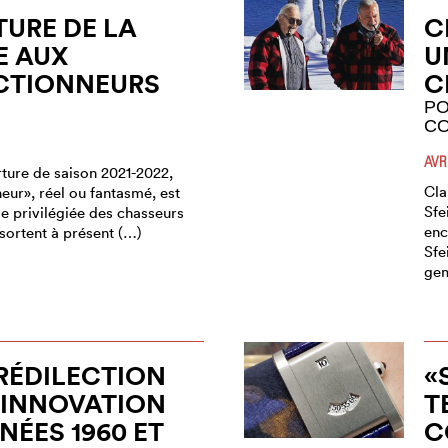
URE DE LA
C
E AUX
U
CTIONNEURS
C
PO
CO
AVR
rture de saison 2021-2022,
Cla
neur», réel ou fantasmé, est
Sfe
e privilégiée des chasseurs
enc
sortent à présent (…)
Sfe
ge
RÉDILECTION
«
’INNOVATION
T
NÉES 1960 ET
C