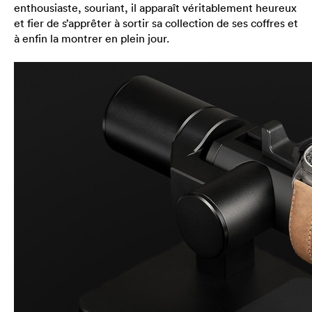
enthousiaste, souriant, il apparaît véritablement heureux
et fier de s’apprêter à sortir sa collection de ses coffres et
à enfin la montrer en plein jour.