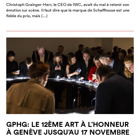
Christoph Grainger-Herr, le CEO de IWC, avait du mal à retenir son
émotion sur scène. Il faut dire que la marque de Schaffhouse est une
fidèle du prix, mais (…)
GPHG: LE 12ÈME ART À L’HONNEUR
À GENÈVE JUSQU’AU 17 NOVEMBRE