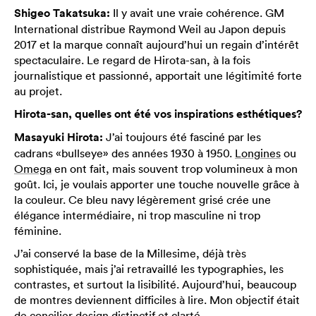
Shigeo Takatsuka:
Il y avait une vraie cohérence. GM
International distribue Raymond Weil au Japon depuis
2017 et la marque connaît aujourd’hui un regain d’intérêt
spectaculaire. Le regard de Hirota-san, à la fois
journalistique et passionné, apportait une légitimité forte
au projet.
Hirota-san, quelles ont été vos inspirations esthétiques?
Masayuki Hirota:
J’ai toujours été fasciné par les
cadrans «bullseye» des années 1930 à 1950.
Longines
ou
Omega
en ont fait, mais souvent trop volumineux à mon
goût. Ici, je voulais apporter une touche nouvelle grâce à
la couleur. Ce bleu navy légèrement grisé crée une
élégance intermédiaire, ni trop masculine ni trop
féminine.
J’ai conservé la base de la Millesime, déjà très
sophistiquée, mais j’ai retravaillé les typographies, les
contrastes, et surtout la lisibilité. Aujourd’hui, beaucoup
de montres deviennent difficiles à lire. Mon objectif était
de concilier design distinctif et clarté.