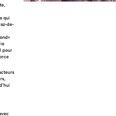
te,
s qui
raz-de-
fond»
rie
l pour
force
acteurs
rs,
d’hui
d
 avec