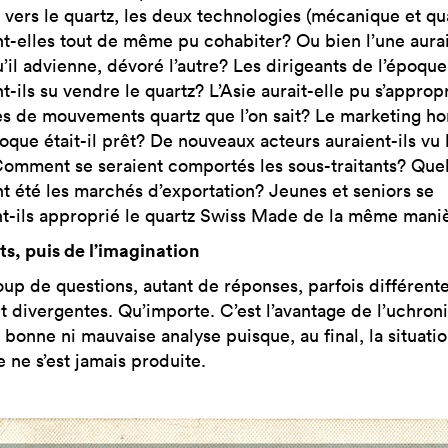
 vers le quartz, les deux technologies (mécanique et qu
nt-elles tout de même pu cohabiter? Ou bien l’une aurai
’il advienne, dévoré l’autre? Les dirigeants de l’époque
t-ils su vendre le quartz? L’Asie aurait-elle pu s’appropr
s de mouvements quartz que l’on sait? Le marketing ho
oque était-il prêt? De nouveaux acteurs auraient-ils vu 
Comment se seraient comportés les sous-traitants? Que
nt été les marchés d’exportation? Jeunes et seniors se
nt-ils approprié le quartz Swiss Made de la même mani
ts, puis de l’imagination
up de questions, autant de réponses, parfois différente
 divergentes. Qu’importe. C’est l’avantage de l’uchronie
i bonne ni mauvaise analyse puisque, au final, la situati
 ne s’est jamais produite.