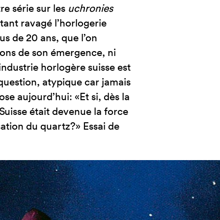
e série sur les
uchronies
 tant ravagé l’horlogerie
s de 20 ans, que l’on
isons de son émergence, ni
’industrie horlogère suisse est
 question, atypique car jamais
se aujourd’hui: «Et si, dès la
 Suisse était devenue la force
isation du quartz?» Essai de