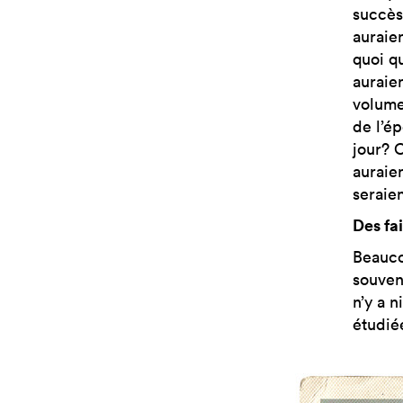
succès
auraie
quoi qu
auraien
volume
de l’ép
jour? 
auraie
seraie
Des fai
Beauco
souvent
n’y a n
étudiée