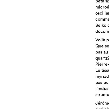
Bêta 1
microé
oscilla
commer
Seiko
q
décemb
Voilà p
Que se 
pas au
quartz
Pierre
Le tiss
myriad
pas pu
l’indus
structu
Jérôme