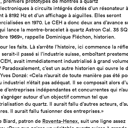
2, premiers prototypes de montres à quartz
lectroniques à circuits intégrés dotés d’un résonateur à
nt à 8192 Hz et d’un affichage à aiguilles. Elles seront
cialisées en 1970. Le CEH a donc deux ans d’avance s
ui lance la montre-bracelet à quartz Astron Cal. 35 SQ
re 1969», rappelle Dominique Fléchon, historien.
our les faits. Là s’arrête l’histoire, ici commence la réfl
serait-il passé si l’industrie suisse, emboîtant presteme
 CEH, avait immédiatement industrialisé à grand volume
? Paradoxalement, c’est un autre historien qui ouvre le 
-Yves Donzé: «Cela n’aurait de toute manière pas été po
u industriel n’était pas adéquat. Il se composait alors d’
e d’entreprises indépendantes et concurrentes qui n’au
 s’agréger autour d’un objectif commun tel que
trialisation du quartz. Il aurait fallu d’autres acteurs, d’a
res. Il aurait fallu fusionner des entreprises.»
 Biard, patron de
Roventa-Henex
, suit une ligne assez