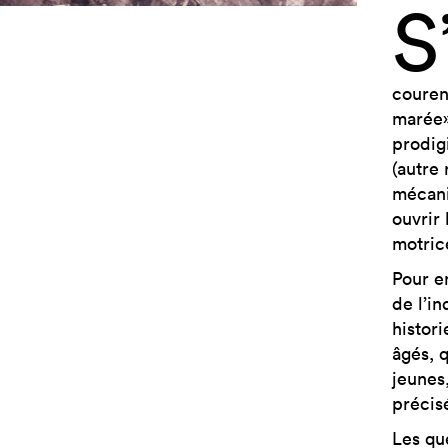
S
couren
marée»
prodig
(autre 
mécani
ouvrir 
motric
Pour e
de l’i
histori
âgés, 
jeunes
précis
Les que