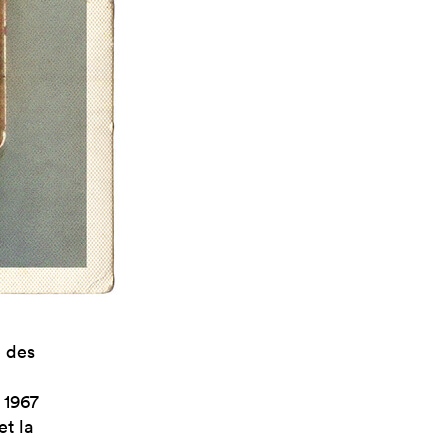
e des
e 1967
et la