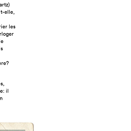
artz)
t-elle,
ier les
rloger
le
ls
ère?
s,
: il
on