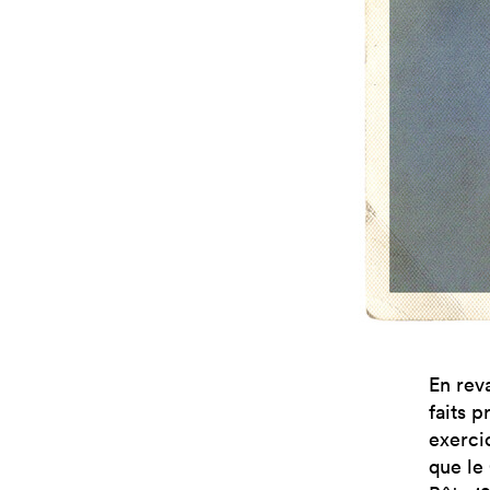
En rev
faits p
exercic
que le