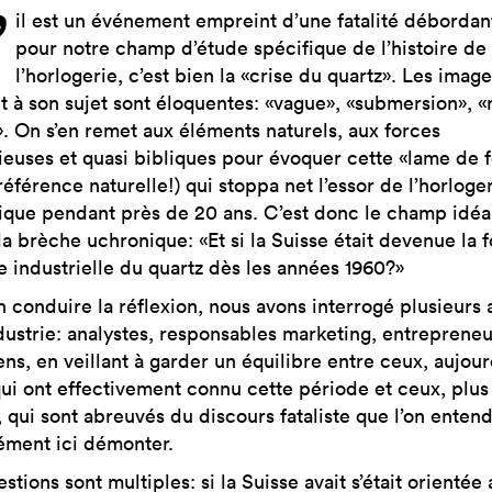
’
il est un événement empreint d’une fatalité débordan
pour notre champ d’étude spécifique de l’histoire de
l’horlogerie, c’est bien la «crise du quartz». Les image
t à son sujet sont éloquentes: «vague», «submersion», «
. On s’en remet aux éléments naturels, aux forces
ieuses et quasi bibliques pour évoquer cette «lame de 
référence naturelle!) qui stoppa net l’essor de l’horloge
que pendant près de 20 ans. C’est donc le champ idéa
la brèche uchronique: «Et si la Suisse était devenue la 
e industrielle du quartz dès les années 1960?»
n conduire la réflexion, nous avons interrogé plusieurs 
ndustrie: analystes, responsables marketing, entrepreneu
ens, en veillant à garder un équilibre entre ceux, aujour
qui ont effectivement connu cette période et ceux, plus
, qui sont abreuvés du discours fataliste que l’on enten
ément ici démonter.
stions sont multiples: si la Suisse avait s’était orientée