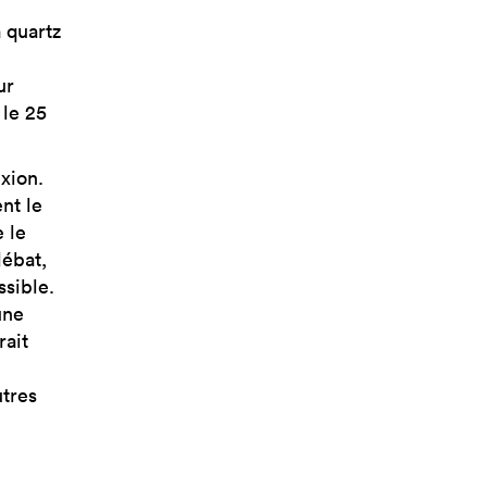
 quartz
ur
 le 25
exion.
nt le
 le
débat,
ssible.
une
rait
utres