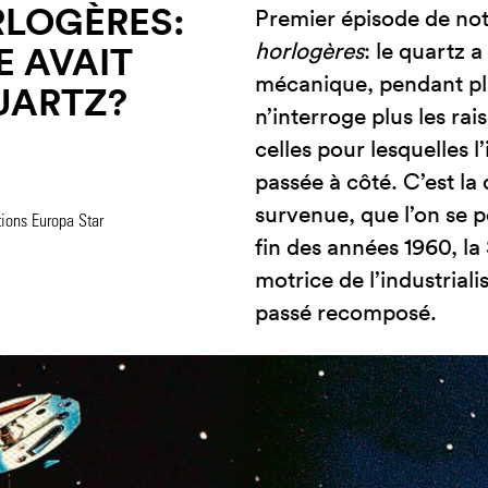
RLOGÈRES:
Premier épisode de notr
horlogères
: le quartz a
SE AVAIT
mécanique, pendant plu
QUARTZ?
n’interroge plus les ra
celles pour lesquelles l
passée à côté. C’est la
survenue, que l’on se po
tions Europa Star
fin des années 1960, la
motrice de l’industrial
passé recomposé.