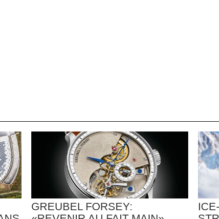
GREUBEL FORSEY:
ICE
ANS
«REVENIR AU FAIT MAIN»
STR