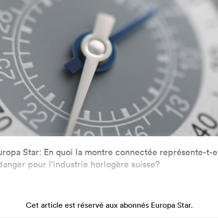
uropa Star: En quoi la montre connectée représente-t-e
danger pour l’industrie horlogère suisse?