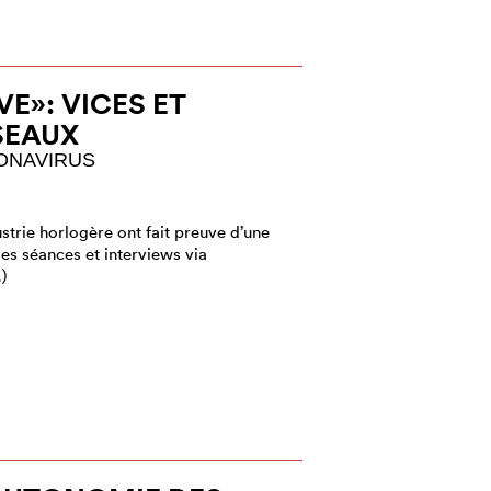
E»: VICES ET
SEAUX
ONAVIRUS
strie horlogère ont fait preuve d’une
 les séances et interviews via
…)