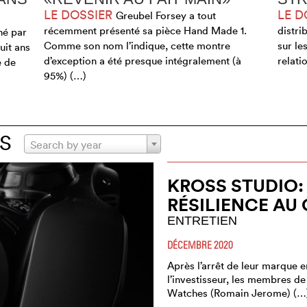
LE DOSSIER
LE D
Greubel Forsey a tout
récemment présenté sa pièce Hand Made 1.
distri
né par
Comme son nom l’indique, cette montre
sur le
uit ans
d’exception a été presque intégralement (à
relati
e de
95%) (…)
S
Search by year
KROSS STUDIO:
RÉSILIENCE AU
ENTRETIEN
DÉCEMBRE 2020
Après l’arrêt de leur marque e
l’investisseur, les membres de 
Watches (Romain Jerome) (…