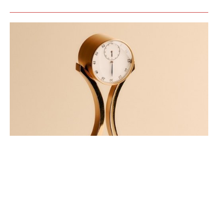
PRIX CARTIER DES TALENTS
HORLOGERS DE DEMAIN: LES
LAURÉATS DE LA 28ÈME ÉDITION
JUIN 2026
Le 24 juin 2026, la cérémonie du Prix Cartier des Talents Horlogers de