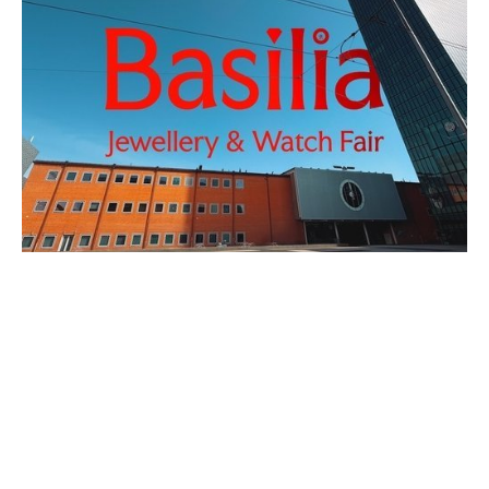
BÂLE VEUT REDEVENIR UN
CARREFOUR BIJOUTIER ET
HORLOGER
JUIN 2026
Sept ans après la disparition de Baselworld, Bâle n’a manifestement
pas dit son dernier mot. Le 18 juin, MCH Group et Informa Markets
Asia ont (…)