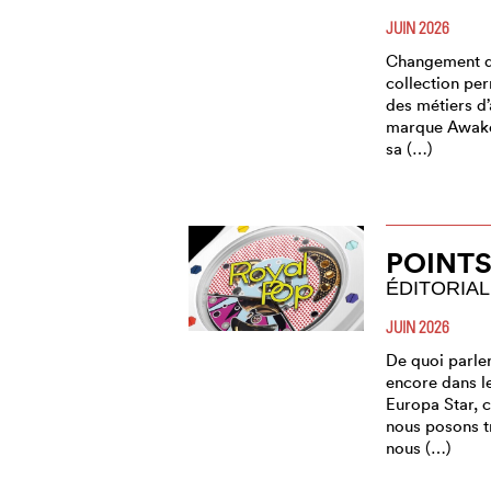
JUIN 2026
Changement de
collection pe
des métiers d’
marque Awake
sa (…)
POINTS
ÉDITORIAL
JUIN 2026
De quoi parle
encore dans 
Europa Star, c
nous posons t
nous (…)