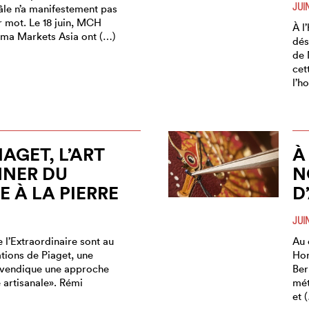
JUI
âle n’a manifestement pas
r mot. Le 18 juin, MCH
À l
rma Markets Asia ont (…)
dés
de 
cet
l’h
IAGET, L’ART
À
NNER DU
N
 À LA PIERRE
D
JUI
e l’Extraordinaire sont au
Au 
tions de Piaget, une
Hor
evendique une approche
Ber
e artisanale». Rémi
mét
et 