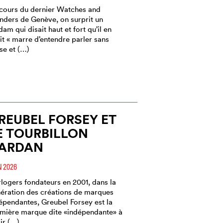
cours du dernier Watches and
ders de Genève, on surprit un
dam qui disait haut et fort qu’il en
it « marre d’entendre parler sans
se et (…)
REUBEL FORSEY ET
E TOURBILLON
ARDAN
N 2026
logers fondateurs en 2001, dans la
ération des créations de marques
épendantes, Greubel Forsey est la
mière marque dite «indépendante» à
ir (…)