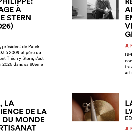
PHILIPPE:
R
GE À
A
PE STERN
E
026)
V
G
JUI
, président de Patek
993 à 2009 et père de
Dif
ent Thierry Stern, s’est
coe
uin 2026 dans sa 88ème
tra
art
 LA
L
ENCE DE LA
L
É DU MONDE
ÉD
ARTISANAT
JUI