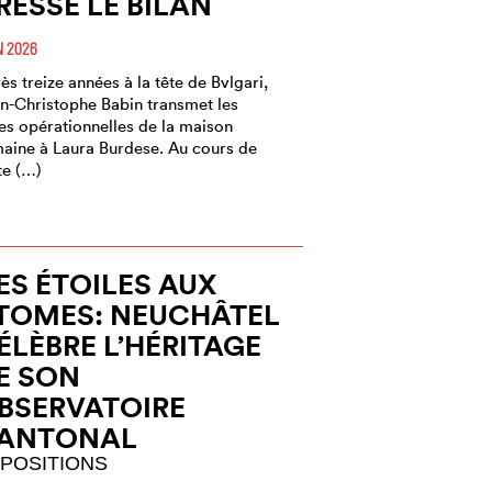
RESSE LE BILAN
N 2026
ès treize années à la tête de Bvlgari,
n-Christophe Babin transmet les
es opérationnelles de la maison
aine à Laura Burdese. Au cours de
te (…)
ES ÉTOILES AUX
TOMES: NEUCHÂTEL
ÉLÈBRE L’HÉRITAGE
E SON
BSERVATOIRE
ANTONAL
POSITIONS