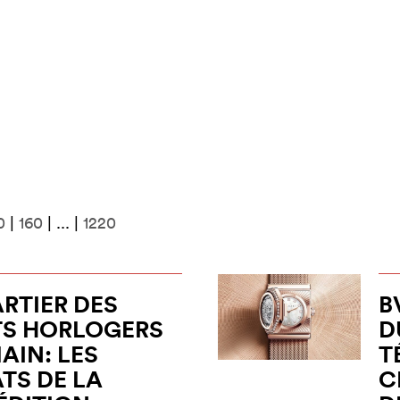
0
|
160
| ... |
1220
ARTIER DES
B
TS HORLOGERS
D
AIN: LES
T
TS DE LA
C