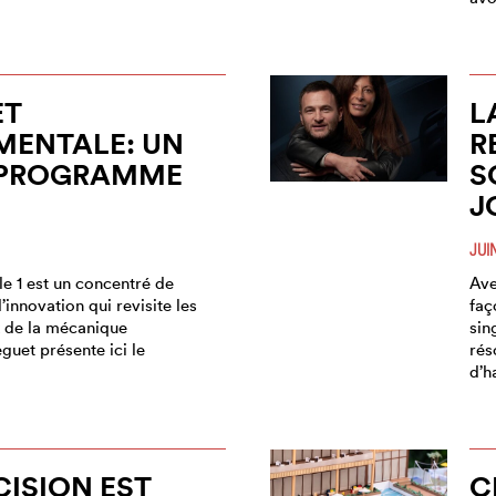
ET
L
MENTALE: UN
R
 PROGRAMME
S
J
JUI
e 1 est un concentré de
Ave
’innovation qui revisite les
faç
 de la mécanique
sin
guet présente ici le
rés
d’h
CISION EST
C