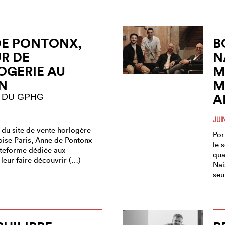
DE PONTONX,
B
R DE
N
OGERIE AU
M
N
M
A
 DU GPHG
JUI
 du site de vente horlogère
Por
oise Paris, Anne de Pontonx
le 
ateforme dédiée aux
qua
leur faire découvrir (…)
Nai
seu