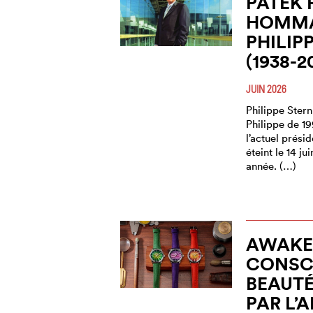
PATEK 
HOMMA
PHILIP
(1938-2
JUIN 2026
Philippe Stern
Philippe de 1
l’actuel présid
éteint le 14 j
année. (…)
AWAKE,
CONSCI
BEAUT
PAR L’