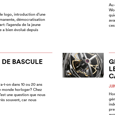
Au 
Won
 logo, introduction d’une
qui
rmanente, démocratisation
ava
art: l’agenda de la jeune
ces
 a bien évolué depuis
 DE BASCULE
G
L
C
ra-t-on dans 10 ou 20 ans
JUI
le monde horloger? Chez
Hor
’est une question que nous
gén
rès souvent, car nous
ind
pre
avo