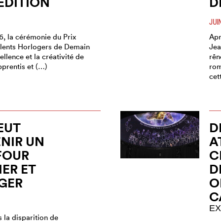
ÉDITION
D
JUI
6, la cérémonie du Prix
Apr
alents Horlogers de Demain
Jea
ellence et la créativité de
rên
prentis et (…)
rom
cet
EUT
D
NIR UN
A
FOUR
C
IER ET
D
GER
O
C
EX
 la disparition de