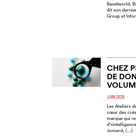
Baselworld, B
dit son dernie
Group et Info
CHEZ P
DE DO
VOLUME
JUIN 2026
Les Ateliers d
cœur des créa
marque qui r
d’«intelligenc
Jomard, (…)