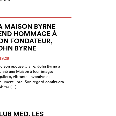
A MAISON BYRNE
END HOMMAGE À
ON FONDATEUR,
OHN BYRNE
N 2026
c son épouse Claire, John Byrne a
onné une Maison à leur image:
gulière, vibrante, inventive et
olument libre. Son regard continuera
abiter (…)
LUB MED, LES