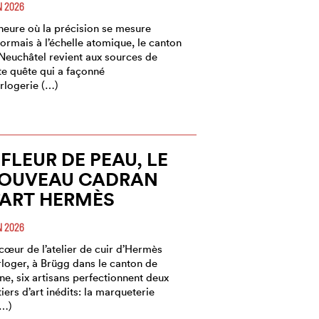
N 2026
’heure où la précision se mesure
ormais à l’échelle atomique, le canton
Neuchâtel revient aux sources de
te quête qui a façonné
orlogerie (…)
 FLEUR DE PEAU, LE
OUVEAU CADRAN
’ART HERMÈS
N 2026
cœur de l’atelier de cuir d’Hermès
loger, à Brügg dans le canton de
ne, six artisans perfectionnent deux
iers d’art inédits: la marqueterie
(…)