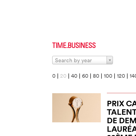
TIME.BUSINESS
Search by year
0
|
20
|
40
|
60
|
80
|
100
|
120
|
14
PRIX C
TALEN
DE DEM
LAURÉA