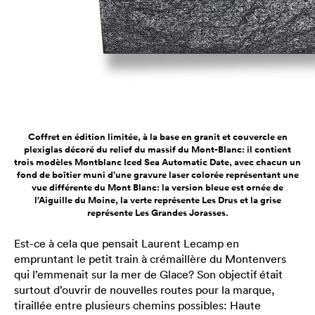
Coffret en édition limitée, à la base en granit et couvercle en
plexiglas décoré du relief du massif du Mont-Blanc: il contient
trois modèles Montblanc Iced Sea Automatic Date, avec chacun un
fond de boîtier muni d’une gravure laser colorée représentant une
vue différente du Mont Blanc: la version bleue est ornée de
l’Aiguille du Moine, la verte représente Les Drus et la grise
représente Les Grandes Jorasses.
Est-ce à cela que pensait Laurent Lecamp en
empruntant le petit train à crémaillère du Montenvers
qui l’emmenait sur la mer de Glace? Son objectif était
surtout d’ouvrir de nouvelles routes pour la marque,
tiraillée entre plusieurs chemins possibles: Haute