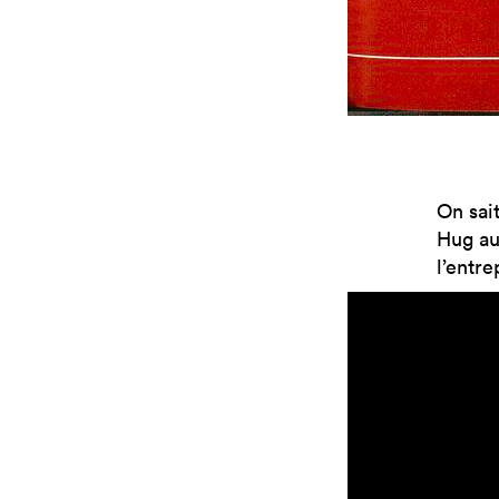
On sai
Hug au 
l’entre