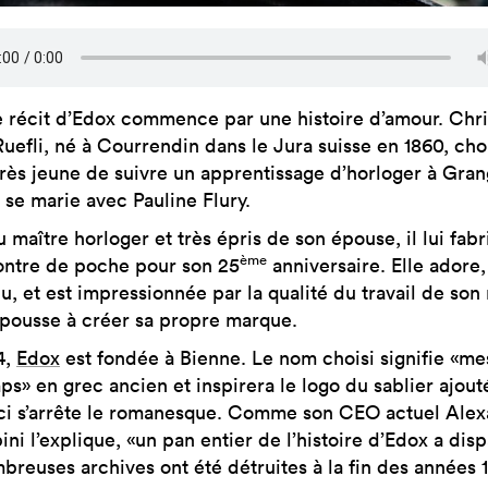
e récit d’Edox commence par une histoire d’amour. Chri
Ruefli, né à Courrendin dans le Jura suisse en 1860, choi
très jeune de suivre un apprentissage d’horloger à Gran
l se marie avec Pauline Flury.
 maître horloger et très épris de son épouse, il lui fab
ème
ntre de poche pour son 25
anniversaire. Elle adore,
, et est impressionnée par la qualité du travail de son 
e pousse à créer sa propre marque.
4,
Edox
est fondée à Bienne. Le nom choisi signifie «me
ps» en grec ancien et inspirera le logo du sablier ajout
Ici s’arrête le romanesque. Comme son CEO actuel Ale
ni l’explique, «un pan entier de l’histoire d’Edox a dis
breuses archives ont été détruites à la fin des années 