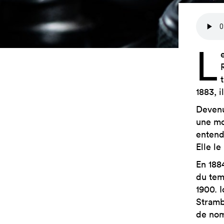
L
1883, i
Devenu
une mo
entendu
Elle l
En 188
du tem
1900. 
Strambi
de nom