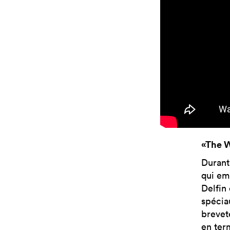
«The 
Durant
qui em
Delfin 
spécia
brevet
en ter