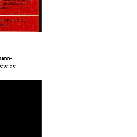
mann-
tête de