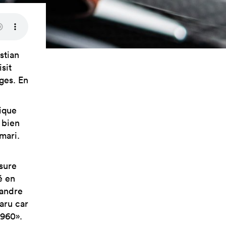
stian
sit
ges. En
rique
 bien
mari.
sure
é en
xandre
paru car
1960».