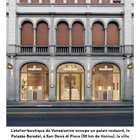
L’atelier-boutique de Venezianico occupe un palais restauré, le
Palazzo Baradel, à San Donà di Piave (30 km de Venise), la ville