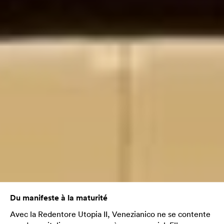
Du manifeste à la maturité
Avec la Redentore Utopia II, Venezianico ne se contente