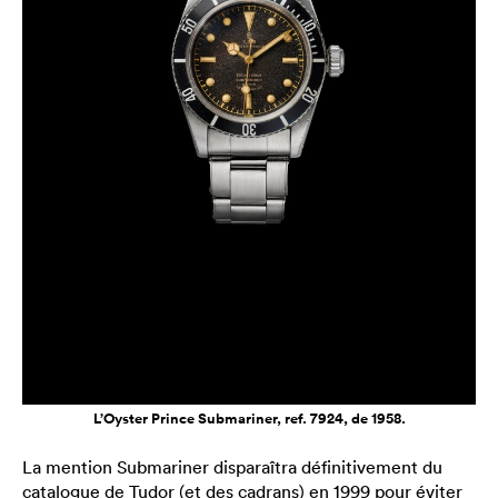
L’Oyster Prince Submariner, ref. 7924, de 1958.
La mention Submariner disparaîtra définitivement du
catalogue de Tudor (et des cadrans) en 1999 pour éviter