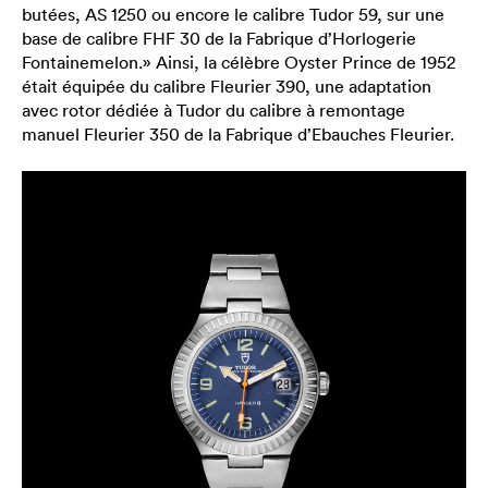
butées, AS 1250 ou encore le calibre Tudor 59, sur une
base de calibre FHF 30 de la Fabrique d’Horlogerie
Fontainemelon.» Ainsi, la célèbre Oyster Prince de 1952
était équipée du calibre Fleurier 390, une adaptation
avec rotor dédiée à Tudor du calibre à remontage
manuel Fleurier 350 de la Fabrique d’Ebauches Fleurier.