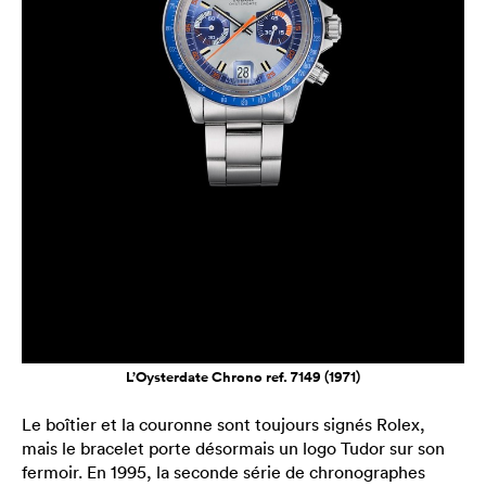
L’Oysterdate Chrono ref. 7149 (1971)
Le boîtier et la couronne sont toujours signés Rolex,
mais le bracelet porte désormais un logo Tudor sur son
fermoir. En 1995, la seconde série de chronographes