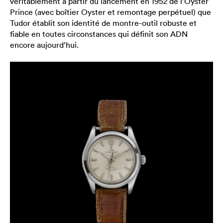
véritablement à partir du lancement en 1952 de l’Oyster
Prince (avec boîtier Oyster et remontage perpétuel) que
Tudor établit son identité de montre-outil robuste et
fiable en toutes circonstances qui définit son ADN
encore aujourd’hui.