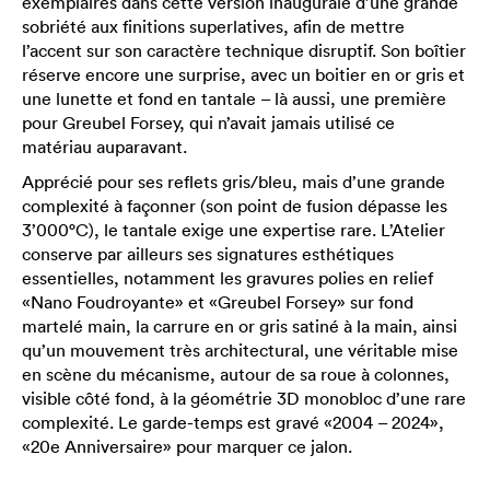
exemplaires dans cette version inaugurale d’une grande
sobriété aux finitions superlatives, afin de mettre
l’accent sur son caractère technique disruptif. Son boîtier
réserve encore une surprise, avec un boitier en or gris et
une lunette et fond en tantale – là aussi, une première
pour Greubel Forsey, qui n’avait jamais utilisé ce
matériau auparavant.
Apprécié pour ses reflets gris/bleu, mais d’une grande
complexité à façonner (son point de fusion dépasse les
3’000°C), le tantale exige une expertise rare. L’Atelier
conserve par ailleurs ses signatures esthétiques
essentielles, notamment les gravures polies en relief
«Nano Foudroyante» et «Greubel Forsey» sur fond
martelé main, la carrure en or gris satiné à la main, ainsi
qu’un mouvement très architectural, une véritable mise
en scène du mécanisme, autour de sa roue à colonnes,
visible côté fond, à la géométrie 3D monobloc d’une rare
complexité. Le garde-temps est gravé «2004 – 2024»,
«20e Anniversaire» pour marquer ce jalon.