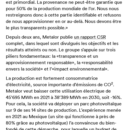
est primordial. La provenance ne peut-être garantie que
pour 50% de la production mondiale de l’or. Nous nous
restreignons donc à cette partie identifiable et refusons
de nous approvisionner en or au-delà. Nous devons être
le plus transparents possible.»
Depuis deux ans, Metalor publie
un rapport CSR
complet, dans lequel sont divulgués les objectifs et les
résultats atteints ou non. Le groupe s’appuie sur trois
piliers fondamentaux: la «transparence et un
approvisionnement responsable», la «responsabilité
envers la société» et l’«impact environnemental».
La production est fortement consommatrice
2
d’électricité, source importante d’émissions de CO
.
Metalor veut baisser cette utilisation électrique de
45’695 MWh en 2021 à 38’389 MWh en 2030, soit -16%.
Pour cela, la société va déployer un parc photovoltaïque
sur 9 de ses 14 sites de production. L’expérience menée
en 2021 au Mexique (un site qui fonctionne à près de
80% grâce au photovoltaïque) l’a convaincue du bien-
fondé de cette démarche, pour laquelle un budget de