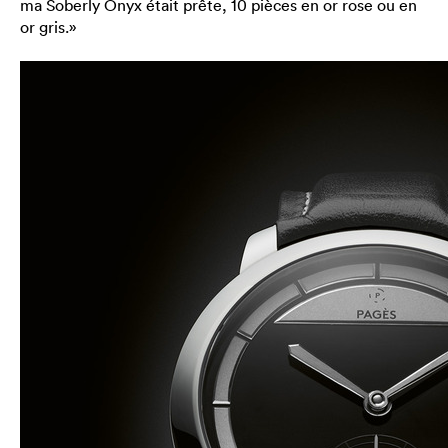
ma Soberly Onyx était prête, 10 pièces en or rose ou en
or gris.»