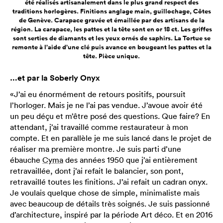
été réalisés artisanalement dans le plus grand respect des
traditions horlogères. Finitions anglage main, guillochage, Côtes
de Genève. Carapace gravée et émaillée par des artisans de la
région. La carapace, les pattes et la tête sont en or 18 ct. Les griffes
sont serties de diamants et les yeux ornés de saphirs. La Tortue se
remonte à l’aide d’une clé puis avance en bougeant les pattes et la
tête. Pièce unique.
…et par la Soberly Onyx
«J’ai eu énormément de retours positifs, poursuit
l’horloger. Mais je ne l’ai pas vendue. J’avoue avoir été
un peu déçu et m’être posé des questions. Que faire? En
attendant, j’ai travaillé comme restaurateur à mon
compte. Et en parallèle je me suis lancé dans le projet de
réaliser ma première montre. Je suis parti d’une
ébauche
Cyma
des années 1950 que j’ai entièrement
retravaillée, dont j’ai refait le balancier, son pont,
retravaillé toutes les finitions. J’ai refait un cadran onyx.
Je voulais quelque chose de simple, minimaliste mais
avec beaucoup de détails très soignés. Je suis passionné
d’architecture, inspiré par la période Art déco. Et en 2016