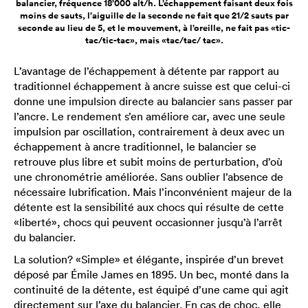
balancier, fréquence 18’000 alt/h. L’échappement faisant deux fois
moins de sauts, l’aiguille de la seconde ne fait que 21/2 sauts par
seconde au lieu de 5, et le mouvement, à l’oreille, ne fait pas «tic-
tac/tic-tac», mais «tac/tac/ tac».
L’avantage de l’échappement à détente par rapport au
traditionnel échappement à ancre suisse est que celui-ci
donne une impulsion directe au balancier sans passer par
l’ancre. Le rendement s’en améliore car, avec une seule
impulsion par oscillation, contrairement à deux avec un
échappement à ancre traditionnel, le balancier se
retrouve plus libre et subit moins de perturbation, d’où
une chronométrie améliorée. Sans oublier l’absence de
nécessaire lubrification. Mais l’inconvénient majeur de la
détente est la sensibilité aux chocs qui résulte de cette
«liberté», chocs qui peuvent occasionner jusqu’à l’arrêt
du balancier.
La solution? «Simple» et élégante, inspirée d’un brevet
déposé par Émile James en 1895. Un bec, monté dans la
continuité de la détente, est équipé d’une came qui agit
directement sur l’axe du balancier. En cas de choc, elle