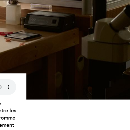
e
ntre les
r comme
lement