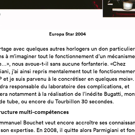
Europa Star 2004
rtage avec quelques autres horlogers un don particulier 
ns à m’imaginer tout le fonctionnement d’un mécanism
e…», nous avoue-t-il sans aucune forfanterie. «Chez
iani, j’ai ainsi repris mentalement tout le fonctionneme
 et je suis parvenu à le concrétiser en quelques mois». 
dra responsable du laboratoire des complications, et
lera notamment à la réalisation de l’inédite Bugatti, mon
de tube, ou encore du Tourbillon 30 secondes.
ructure multi-compétences
mmanuel Bouchet veut encore accroître ses connaissan
 son expertise. En 2008, il quitte alors Parmigiani et fo