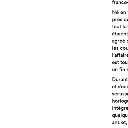
franco-
Né en 
près de
tout l
étaient
agréé 
les cou
l’affai
est to
un fin 
Durant 
et s’oc
sertiss
horloge
intègr
quelqu
ans et