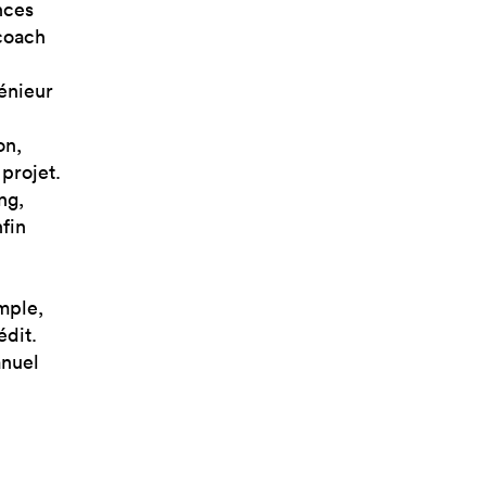
nces
coach
énieur
on,
projet.
ng,
fin
mple,
édit.
anuel