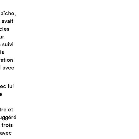
Maîche,
 avait
cles
ur
 suivi
is
vation
l avec
ec lui
e
tre
et
suggéré
 trois
 avec