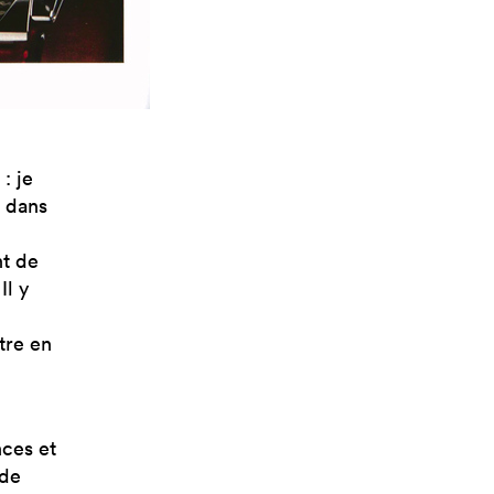
: je
e dans
nt de
Il y
tre en
ces et
nde