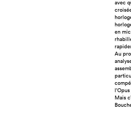
avec q
croisé
horlog
horlog
en mic
rhabill
rapide
Au pro
analys
assemb
partic
compét
l’Opus 
Mais c
Bouche