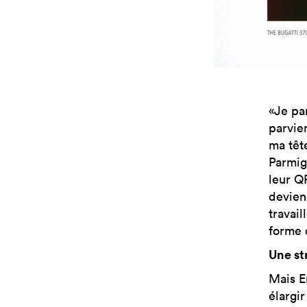
«Je pa
parvie
ma têt
Parmig
leur QP
devien
travail
forme 
Une st
Mais E
élargir