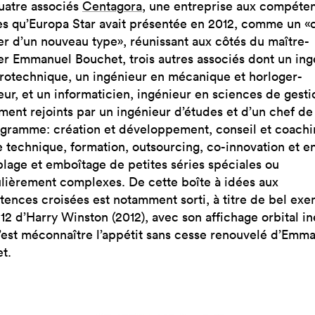
uatre associés
Centagora
, une entreprise aux compéte
es qu’Europa Star avait présentée en 2012, comme un «
er d’un nouveau type», réunissant aux côtés du maître-
er Emmanuel Bouchet, trois autres associés dont un ing
rotechnique, un ingénieur en mécanique et horloger-
eur, et un informaticien, ingénieur en sciences de gesti
ment rejoints par un ingénieur d’études et d’un chef de 
gramme: création et développement, conseil et coachi
e technique, formation, outsourcing, co-innovation et en
lage et emboîtage de petites séries spéciales ou
ulièrement complexes. De cette boîte à idées aux
ences croisées est notamment sorti, à titre de bel exe
12 d’Harry Winston (2012), avec son affichage orbital in
’est méconnaître l’appétit sans cesse renouvelé d’Emm
t.