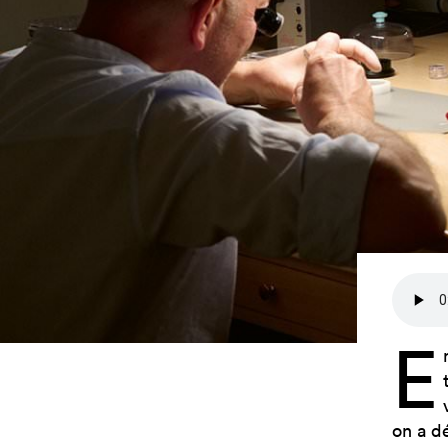
E
on a d