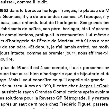
suisse», comme il le dit.
1963 dans le berceau horloger français, le plateau de 
 Goumois, il y a de profondes racines. «A l’époque, il y
à-bas», sous-entendu tout de l’horlogerie. Ses grands-on
 fabricants de boîtes, son père, horloger, était réparate
de complications, pratiquait la restauration. Lui-même a
rs d’horlogerie de l’École de Morteau et à 21 ans a repr
re de son père. «Et depuis, je n’ai jamais arrêté, ma moti
ujours intacte, comme au premier jour», nous affirme-t-i
sourire.
plus de 16 ans il est à son compte, il a six personnes av
cupe tout aussi bien d’horlogerie que de bijouterie et d
age. Mais il veut connaître ce qu’il appelle «la grande
rie suisse». Alors en 1999, il entre chez
Jaeger-LeCoul
e aussitôt le rayon Grandes Complications après avoir 
es solutions pour la Reverso QP Rétrograde. Il y restera
, après un saut de 11 mois chez Frédéric Piguet, passera